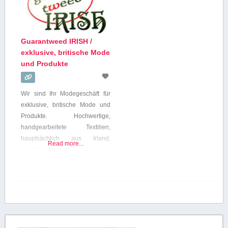
Guarantweed IRISH /
exklusive, britische Mode
und Produkte
Wir sind Ihr Modegeschäft für
exklusive, britische Mode und
Produkte. Hochwertige,
handgearbeitete Textilien,
hauptsächlich aus Irland,
Read more...
Schottland, der Bretagne und
Neuseeland finden Sie in
unserem Geschäft in
Oldenburg. Neben unseren
hochwertigen Textilien
bekannter, irischer Designer
bieten wir Ihnen auch diverse
Accessoires. Überzeugen Sie