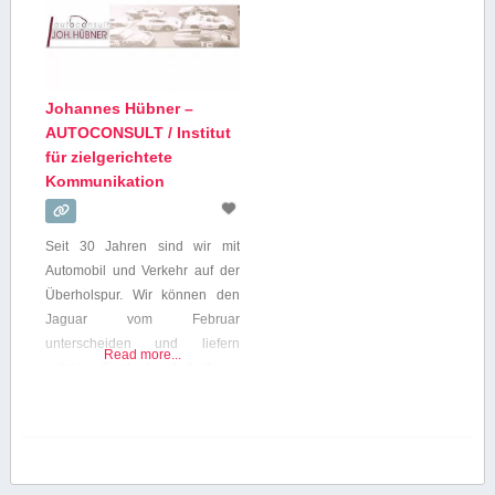
Johannes Hübner –
AUTOCONSULT / Institut
für zielgerichtete
Kommunikation
Seit 30 Jahren sind wir mit
Automobil und Verkehr auf der
Überholspur. Wir können den
Jaguar vom Februar
unterscheiden und liefern
Read more...
präzisen Content, unterhaltsam,
kompetent und abgestimmt auf
die Bedürfnisse des jeweiligen
Anlasses, des Kunden, der
Publikation und des Mediums.
Johannes Hübner