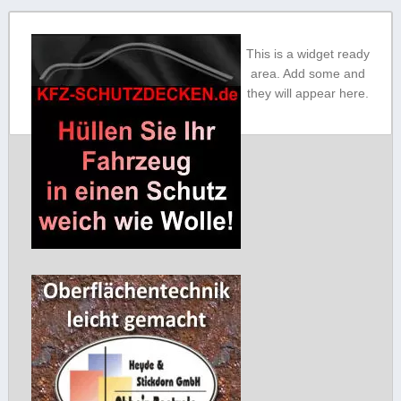
AUTOCONSULT sichert Ihnen
professionelle Publizität und
This is a widget ready
optimal viele Zitate, das heisst
area. Add some and
die Aufmerksamkeit, die der
they will appear here.
Qualität Ihrer Unternehmungen