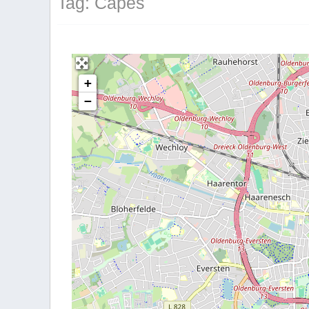
Tag: Capes
+
−