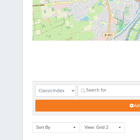
Adv
Sort By
View: Grid 2