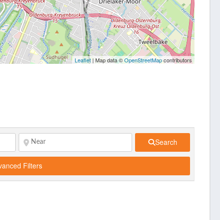
Leaflet
| Map data ©
OpenStreetMap
contributors
Search
anced Filters