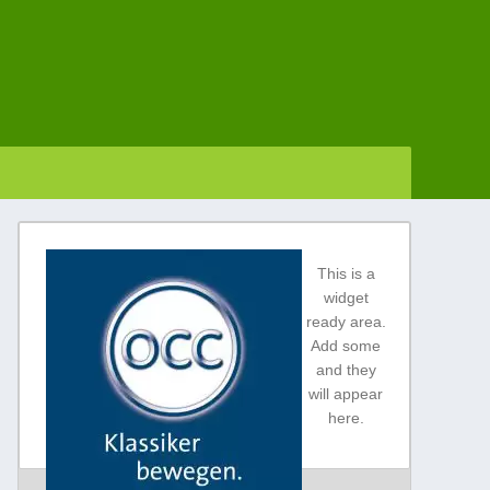
This is a
widget
ready area.
Add some
and they
will appear
here.