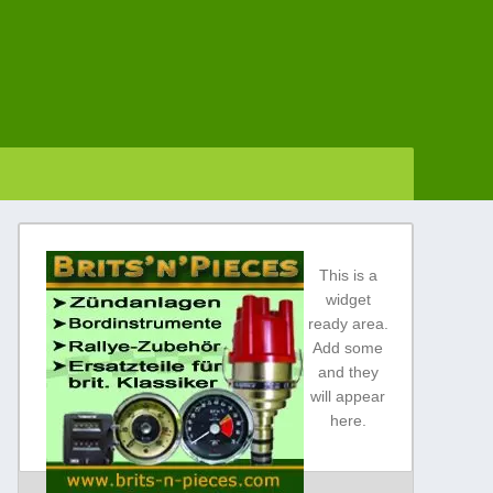
ly good car spares ltd / top quality
r spares
This is a
widget
ready area.
Add some
and they
will appear
here.