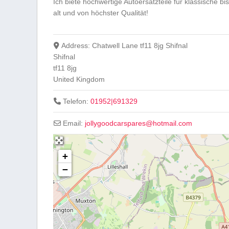
Ich biete hochwertige Autoersatzteile für klassische bi
alt und von höchster Qualität!
Address:
Chatwell Lane tf11 8jg Shifnal
Shifnal
tf11 8jg
United Kingdom
Telefon:
01952|691329
Email:
jollygoodcarspares
@
hotmail.com
+
−