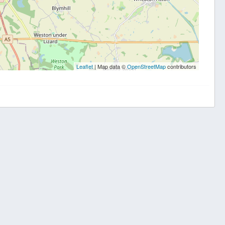
Leaflet
| Map data ©
OpenStreetMap
contributors