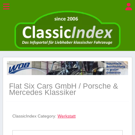
Flat Six Cars GmbH / Porsche &
Mercedes Klassiker
ClassicIndex Category:
Werkstatt