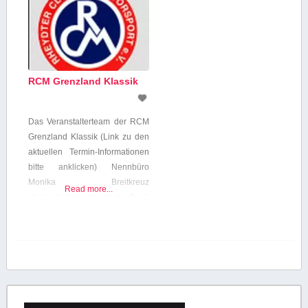
RCM Grenzland Klassik
Das Veranstalterteam der RCM
Grenzland Klassik (Link zu den
aktuellen Termin-Informationen
bitte anklicken) Nennbüro
Monika Breitkreuz
Read more...
Mail: info@rcm-klassik.de Telef.
02161 / 57 00 05 Presse + PR
Diana Breitkreuz
Mail: presse@rcm-klassik.de
Telef. 0172-26 55 801
Umweltbeauftragter Willy
Dressen eMail: treffen@ecr-
classic.de Telef.: 0157-