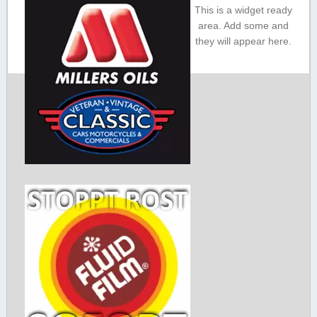
This is a widget ready
37147700 Marketing /
area. Add some and
Behördenkontakte Winfried
they will appear here.
Peters Mail: w.peters@rcm-
klassik.de Telef. 01522-67 38
612 Fahrtleiter Hans Hintzen
eMail: r.fussangel@rcm-
klassik.de Telef. 02166-31457
Koordination Herbert Breitkreuz
Mail: h.breitkreuz@rcm-
klassik.de