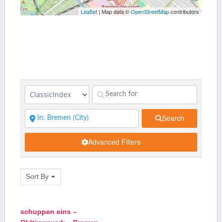
Leaflet
| Map data ©
OpenStreetMap
contributors
Search
Advanced Filters
Sort By
schuppen eins –