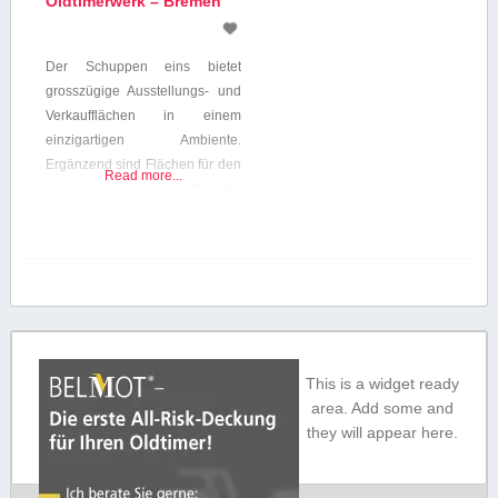
Oldtimerwerk – Bremen
Der Schuppen eins bietet
grosszügige Ausstellungs- und
Verkaufflächen in einem
einzigartigen Ambiente.
Ergänzend sind Flächen für den
Read more...
fachbezogenen Einzellhandel
wie technische Literatur,
Modellautos, Accessoires und
Ersatzteilhandel vorgesehen.
Der grosszügig angelegte
Boulevard inmitten des
Gebäudes wird als Flaniermeile
fungieren. spa Fahrzeugpflege
This is a widget ready
im Schuppen eins Das Team
area. Add some and
teilt Ihre Leidenschaft für
they will appear here.
klassische Automobile und
behandelt Ihr
Liebhaberfahrzeug, wie Sie es