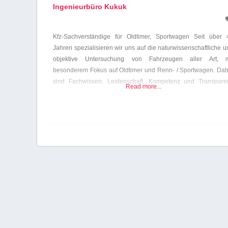
Ingenieurbüro Kukuk
Kfz-Sachverständige für Oldtimer, Sportwagen Seit über 
Jahren spezialisieren wir uns auf die naturwissenschaftliche 
objektive Untersuchung von Fahrzeugen aller Art, m
besonderem Fokus auf Oldtimer und Renn- / Sportwagen. Dab
sind Fachwissen, Leidenschaft, Kompetenz und Transpare
Read more...
unsere Leitattribute. Sachgebiete: Dipl.-Ing. Klaus Kukuk i
bundesweit der erste (seit 2011) öffentlich bestellt und vereid
von der IHK Köln Sachverständige für: