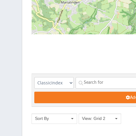
Adv
Sort By
View: Grid 2