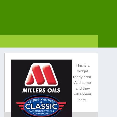
This is a
widget
ready area.
Add some
and they
will appear
here.