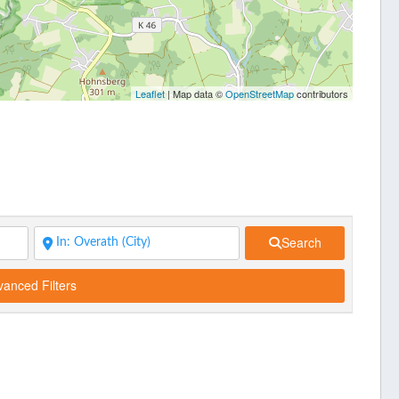
Leaflet
| Map data ©
OpenStreetMap
contributors
Search
anced Filters