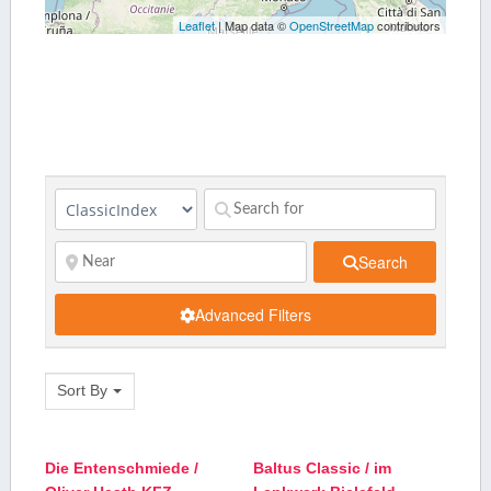
Leaflet
| Map data ©
OpenStreetMap
contributors
Search
Advanced Filters
Sort By
Die Entenschmiede /
Baltus Classic / im