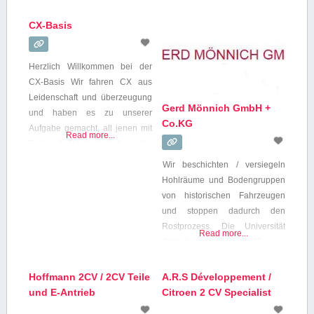
vermieten 2CV und Renault R4
Chassis ausgeliefert. Natürlich
ab79
lassen wir unsere Chassis in
CX-Basis
Deutschland produzieren, denn
nur so kann eine gleich
Herzlich Willkommen bei der
bleibende hohe Qualität
CX-Basis Wir fahren CX aus
garantiert werden.YT:
Leidenschaft und überzeugung
ORM4bkV4ENk Im Jahr 2005
Gerd Mönnich GmbH +
und haben es zu unserer
haben wir unser Programm mit
Co.KG
Aufgabe gemacht, all jenen mit
Citrön DS Ersatzteilen erweitert
Read more...
Rat und Tat beizustehen, die
unser Interesse für den
Wir beschichten / versiegeln
unvergleichlichen Citro
Hohlräume und Bodengruppen
von historischen Fahrzeugen
und stoppen dadurch den
Rostprozess. Die Universität
Read more...
Oldenburg hat 2002, in
Zusammenarbeit mit der „Auto
Bild“ verschiedene
Hoffmann 2CV / 2CV Teile
A.R.S Développement /
Rostschutzmittel getestet. Unser
und E-Antrieb
Citroen 2 CV Specialist
SIEGA FETT gehörte,