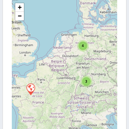
+
−
4
3