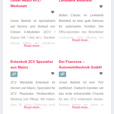
Oliver Heath KFZ-
Lenkwerk Bielefeld
Werkstatt
Baltus Classic im Lenkwerk
Unser Betrieb ist spezialisiert
Bielefeld ist eine gute Adresse
auf Service und Verkauf von
für automobile Schätze Die
Citroen A-Modellen (2CV /
Öffnungszeiten des Bielefelder
Dyane /AK / Ami etc.). Darüber
Lenkwerks sind: Montag bis
Read more...
hinaus bieten wir sämtliche
Freitag von 9:00 – 18:00 Uhr,
Read more...
gängigen Ersatzteile für den
Samstag und Sonntag von
2CV und einige Ersatzteile für
10:00 – 17:00 Uhr Das Büro von
ältere A-Modelle und auch Teile
Baltus Classic ist nicht ständig
Entenkult 2CV Spezialist
Der Franzose –
zum Verschönern neuerer 2CV.
besetzt. Für einen
aus Mainz
Automobiltechnik GmbH
Fragen , Anregungen ,
Fahrzeugbesichtigung
Beschwerden ? Schreiben Sie
vereinbaren Sie deshalb bitte
2CV Werkstatt Entenkult im
Unser Betrieb ist vom TüV
uns: Info@Entenschmiede.com
einen individuellen Termin mit
Herzen von Mainz, Spezialist für
zertifiziert. Dadurch konnten wir
uns. Kontakt: Michael Baltus
2CV. Reparatur, Restauration,
das erste vollverzinkte Chassis
Wartung und Pflege. Wir haben
für den 2CV entwickeln lassen.
über 30 Jahre Erfahrung rund
Bislang haben wir allein in
Read more...
Read more...
um den Citrön 2CV. Wir
Deutschland über 3.100