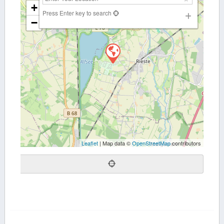
+
Press Enter key to search
−
Leaflet
| Map data ©
OpenStreetMap
contributors