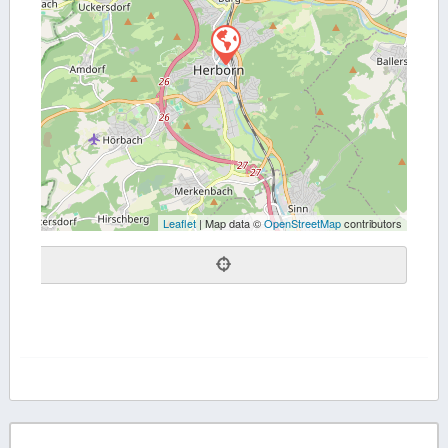
Leaflet
| Map data ©
OpenStreetMap
contributors