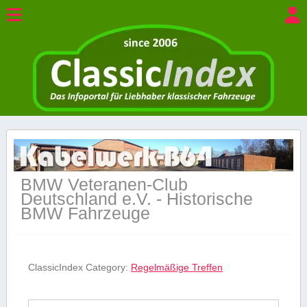
BMW Veteranen-Club
Deutschland e.V. - Historische
BMW Fahrzeuge
ClassicIndex Category:
Regelmäßige Treffen