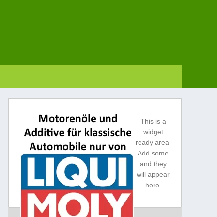
 Fiat 600 Club Deutschland
This is a
widget
ready area.
Add some
and they
will appear
here.