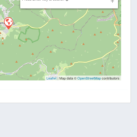
Leaflet
| Map data ©
OpenStreetMap
contributors