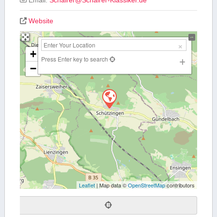
Website
+
Press Enter key to search
−
Leaflet
| Map data ©
OpenStreetMap
contributors