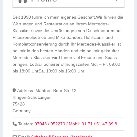
Seit 1990 führe ich mein eigenes Geschäft.Wir führen die
Wartungen und Restauration an Ihrem Mercedes-
Klassiker sowie die Umrüstungen von Dieselmotoren auf
Pflanzenölbetrieb und Mike Sanders Hohlraum- und
Komplettkonservierung durch.Ihr Mercedes-Klassiker ist
bei mir in den besten Händen und ein bei mir gekaufter
Mercedes-Klassiker wird Ihnen viel Freude und Spass
bringen. Lothar Schairer öffnungszeiten:Mo. – Fr. 09:00
bis 18:00 UhrSa. 10:00 bis 16:00 Uhr
Address:
Manfred-Behr-Str. 12
Illingen-Schützingen
75428
Germany
Telefon:
07043 / 952270 / Mobil: 01 71 / 51 47 39 8
Email:
Schairer
@
Schairer-Klassiker.de