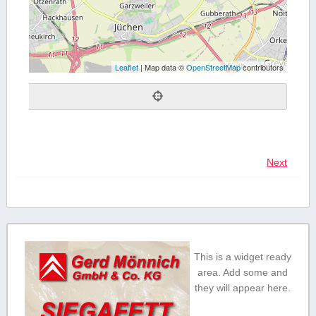
Leaflet
| Map data ©
OpenStreetMap
contributors
Next
This is a widget ready
area. Add some and
they will appear here.