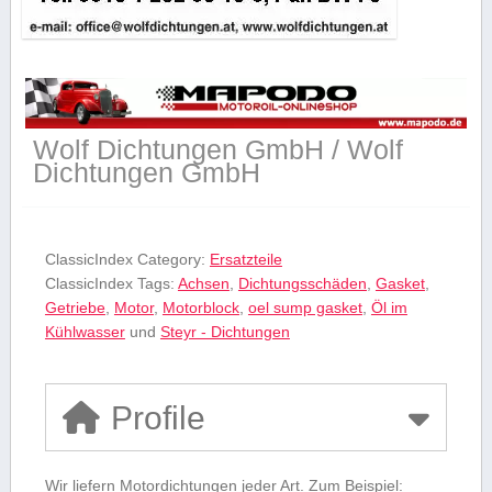
Wolf Dichtungen GmbH / Wolf
Dichtungen GmbH
ClassicIndex Category:
Ersatzteile
ClassicIndex Tags:
Achsen
,
Dichtungsschäden
,
Gasket
,
Getriebe
,
Motor
,
Motorblock
,
oel sump gasket
,
Öl im
Kühlwasser
und
Steyr - Dichtungen
Profile
Wir liefern Motordichtungen jeder Art. Zum Beispiel: