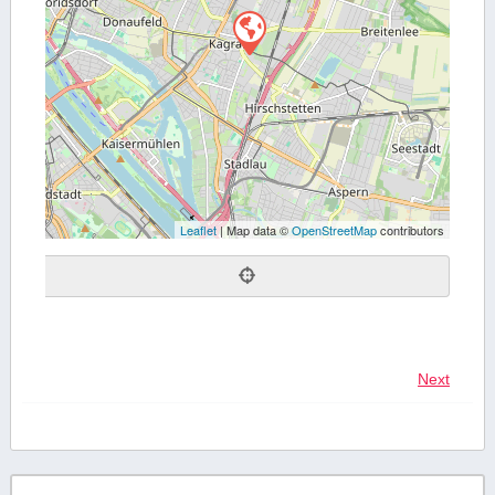
Leaflet
| Map data ©
OpenStreetMap
contributors
Next