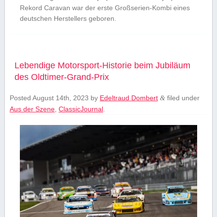
Rekord Caravan war der erste Großserien-Kombi eines
deutschen Herstellers geboren.
Lebendige Motorsport-Historie beim Jubiläum
des Oldtimer-Grand-Prix
Posted
August 14th, 2023
by
Edeltraud Dombert
filed under
&
Aus der Szene
,
ClassicJournal
.