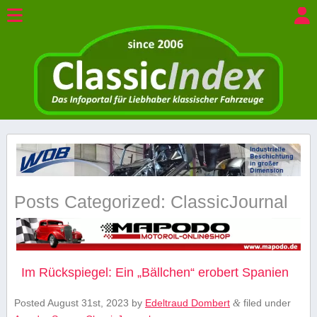
Posts Categorized:
ClassicJournal
Im Rückspiegel: Ein „Bällchen“ erobert Spanien
Posted
August 31st, 2023
by
Edeltraud Dombert
filed under
&