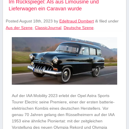
Im Rückspiegel: Als aus Limousine und
Lieferwagen ein Caravan wurde
Posted
August 18th, 2023
by
Edeltraud Dombert
filed under
&
Aus der Szene
,
ClassicJournal
,
Deutsche Szene
.
Auf der IAA Mobility 2023 erlebt der Opel Astra Sports
Tourer Electric seine Premiere, einer der ersten batterie-
elektrischen Kombis eines deutschen Herstellers. Vor
genau 70 Jahren gelang den Rüsselheimern auf der IAA
1953 eine ähnliche Pioniertat: mit der zeitgleichen
Vorstellung des neuen Olympia Rekord und Olympia