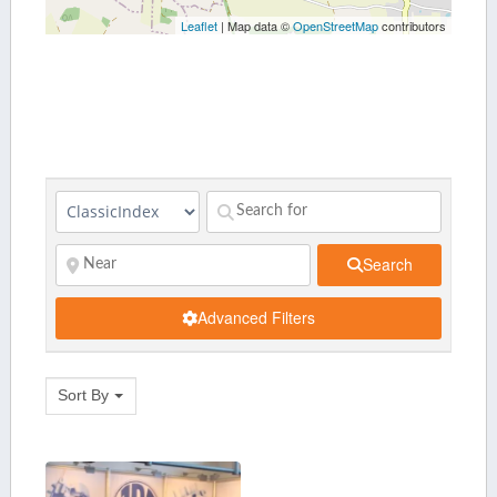
Leaflet
| Map data ©
OpenStreetMap
contributors
Search
Advanced Filters
Sort By