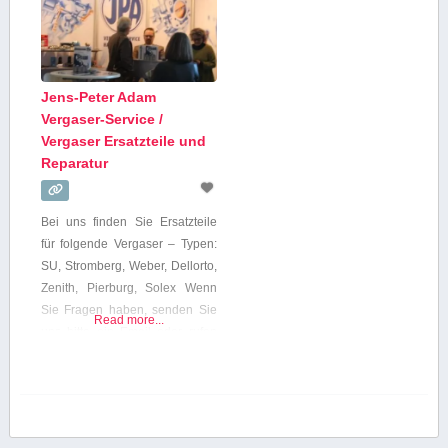
Jens-Peter Adam
Vergaser-Service /
Vergaser Ersatzteile und
Reparatur
Bei uns finden Sie Ersatzteile
für folgende Vergaser – Typen:
SU, Stromberg, Weber, Dellorto,
Zenith, Pierburg, Solex Wenn
Sie Fragen haben, senden Sie
Read more...
uns bitte ein Email oder rufen
Sie einfach an. Wenn Sie die
richtigen Nadeln für Ihre SU-
Vergaser suchen, klicken Sie
bitte auf die weiterführenden
Verlinkungen zu den