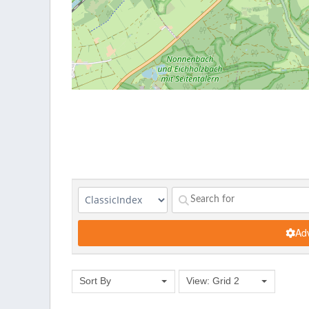
Adv
Sort By
View: Grid 2