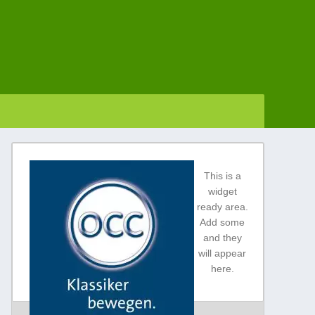
This is a
widget
ready area.
Add some
and they
will appear
here.