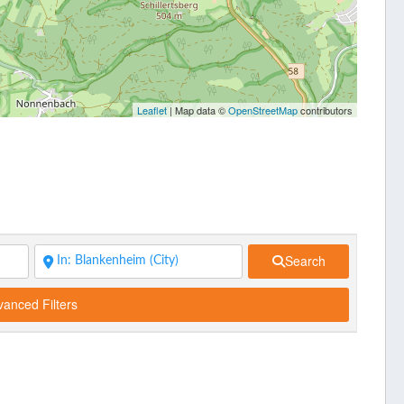
Leaflet
| Map data ©
OpenStreetMap
contributors
Search
anced Filters