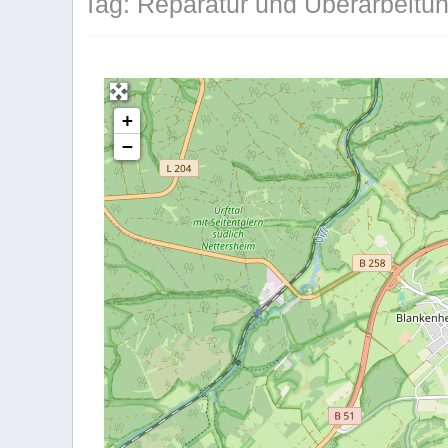
Tag: Reparatur und Überarbeitu
+
−