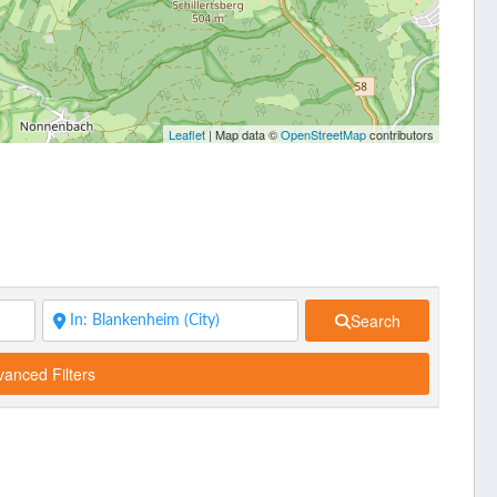
Leaflet
| Map data ©
OpenStreetMap
contributors
Search
anced Filters