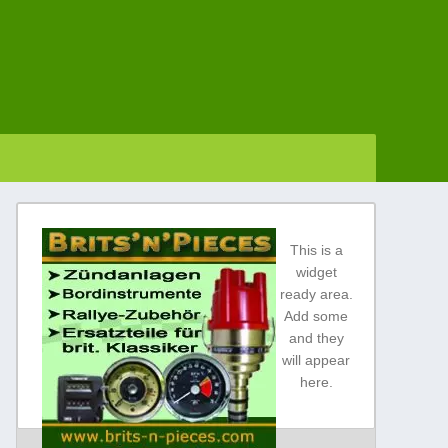
This is a
widget
ready area.
Add some
and they
will appear
here.