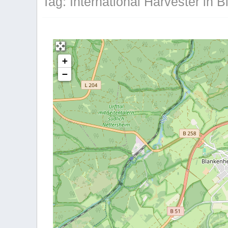
Tag: International Harvester in 
+
−