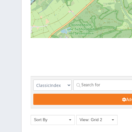
Adv
Sort By
View: Grid 2