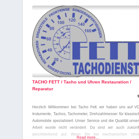
TACHO FETT / Tacho und Uhren Restauration /
Reparatur
Herzlich Willkommen bei Tacho Fett. wir haben uns auf V
Instumente, Tachos, Tachometer, Drehzahlmesser für klassisc
Automobile spezialisiert. Unser Service und die Qualität unse
Arbeit wurde nicht verändert. Da sind wir auch zukünft
gleichbleibend gut. Wenn Sie bei mechanischen Uhre
Read more...