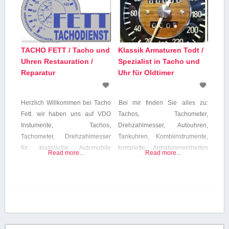
TACHO FETT / Tacho und
Klassik Armaturen Todt /
Uhren Restauration /
Spezialist in Tacho und
Reparatur
Uhr für Oldtimer
Herzlich Willkommen bei Tacho
Bei mir finden Sie alles zu:
Fett. wir haben uns auf VDO
Tachos, Tachometer,
Instumente, Tachos,
Drehzahlmesser, Autouhren,
Tachometer, Drehzahlmesser
Tankuhren, Kombiinstrumente,
für klassische Automobile
komplette Armatureneinheiten
Read more...
Read more...
spezialisiert. Unser Service und
und Zubehör für klassische
die Qualität unserer Arbeit
Automobile. Es handelt sich nur
wurde nicht verändert. Da sind
um Originale von mir überprüfte
wir auch zukünftig
und gereinigte, zum Teil
gleichbleibend gut. Wenn Sie
instandgesetzte aber auch NOS
bei mechanischen Uhren,
Armaturen. Bei uns finden Sie
Drehzahlmessern und Tachos
überholte Instrumente jeglicher