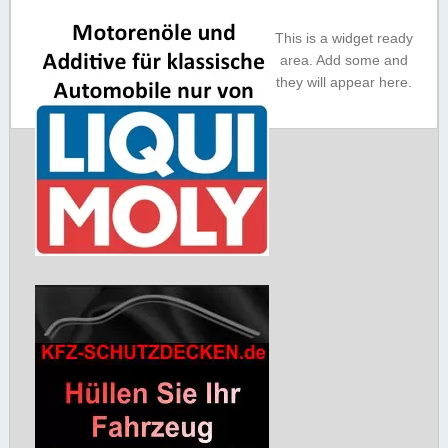
Hilfe benötigen, dann sind Sie
Art mit Garantie. Reparatur: Wie
This is a widget ready
bei uns genau richtig. Sie
reparieren auch Ihre Tachos
area. Add some and
erreichen uns: Montag-Freitag:
und elektromechanischen
they will appear here.
09:30 – 12:30 und
Uhren. Weiter bieten wir
dieverse