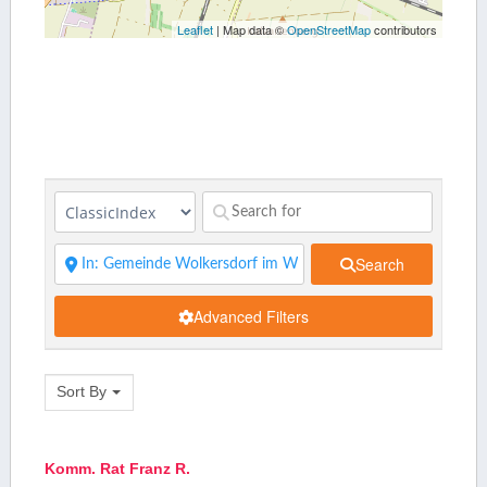
Leaflet
| Map data ©
OpenStreetMap
contributors
Search
Advanced Filters
Sort By
Komm. Rat Franz R.