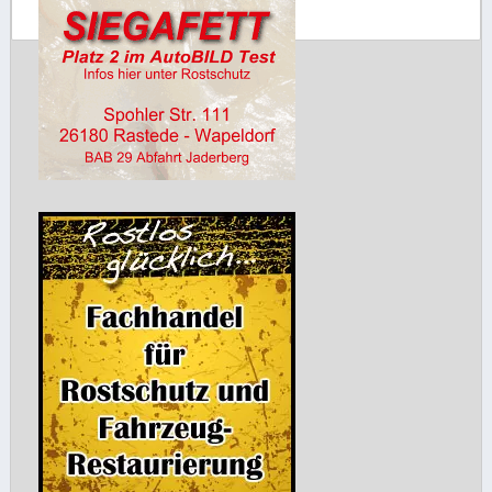
Honorartabelle für
Fahrzeugbewertungen jeweils
in Abhängigkeit von der
Fahrzeugart. Unsere
Dienstleistung für private
Auftraggeber,