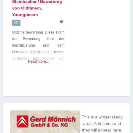
Steinbacher / Bewertung
von Oldtimern,
Youngtimern
Oldtimerbewertung Diese Form
der Bewertung dient der
Identifizierung und dem
Nachweis des aktuellen, realen
Zustandes und Wertes von
Read more...
Oldtimern, Youngtimern
(historische Fahrzeuge). Wir
überprüfen die Originalität,
sowie den technischen und
optischen Zustand des
Fahrzeuges und ermitteln unter
Berücksichtigung der
allgemeinen/internationalen
This is a widget ready
Marktlage den
area. Add some and
Wiederbeschaffungswert.
they will appear here.
Berechnung gemäß unserer