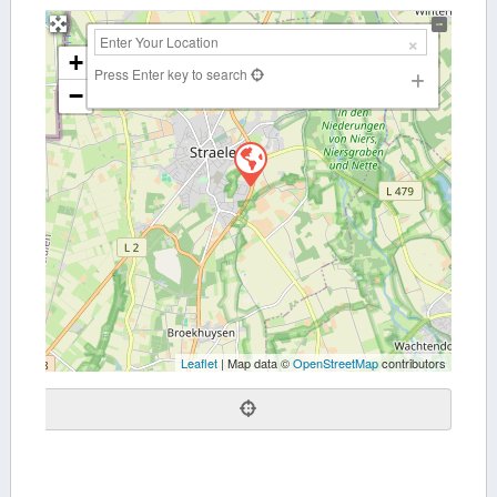
+
Press Enter key to search
−
Leaflet
| Map data ©
OpenStreetMap
contributors